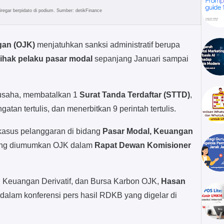
egar berpidato di podium. Sumber: detikFinance
gan (OJK)
menjatuhkan sanksi administratif berupa
pihak pelaku pasar modal
sepanjang Januari sampai
 usaha, membatalkan 1
Surat Tanda Terdaftar (STTD)
,
tan tertulis, dan menerbitkan 9 perintah tertulis.
kasus pelanggaran di bidang
Pasar Modal, Keuangan
ng diumumkan OJK dalam
Rapat Dewan Komisioner
 Keuangan Derivatif, dan Bursa Karbon OJK,
Hasan
 dalam konferensi pers hasil RDKB yang digelar di