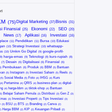
ri
KM
Digital Marketing
Bisnis
si Finansial
Ekonomi
SEO
News
Aplikasi
Investasi
place
Pendidikan
Bursa
Edukasi
gan
Strategi Investasi
whatsapp-
ss
Umkm Go Digital
google-profil-
harga-emas
Teknologi
kurs-rupiah
Desain
Digitalisasi
Finansial
Pembukaan
Produk
BBM
Bantuan
kan
Instagram
Investasi Saham
Reels
Sosial Media
Foto
IHSG
Kurs
Pertamina
QRIS
business-plan
digital-
ng
harga-bbm
tiktok-shop
Bantuan
Belajar Saham Pemula
Distribusi
Gen Z
Emas
Investasi Properti
Tips Investasi
e
BSU
BTS
Branding
Canva
Harga BBM
KIP
Keuangan Pribadi