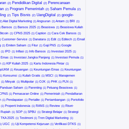
ran
Pendidikan Digital
Perencanaan
an
Program Pemerintah
Saham Pemula
ling
Tips Bisnis
UangDigital
google-
Alat Digital Marketing
Angsuran
Antam
BRI
Bansos
Bansos 2025
Beasiswa
Beasiswa Kuliah
Bitcoin
CPNS 2025
Caption
Cara Cek Bansos
Customer-Service
Danatara
Edit
Editech
Email
g
Emiten Saham
Fitur
Gaji PNS
Google
IPO
Inflasi
Info Bansos
Investasi 2025
i Emas
Investasi Jangka Panjang
Investasi Pemula
h
KIP Kuliah 2025
Kartu Indonesia Pintar
opUKM
Keuangan
Keuntungan Emas
Keuntungan
Konsumsi
Kuliah Gratis
MSCI
Manajemen
Minyak
Multipolar
OJK
PHK
PLN
Panduan Saham
Parenting
Peluang Beasiswa
 CPNS
Pemasaran Online
Pemerintah
Pendaftaran
h
Pendapatan
Pertalite
Pertambangan
Portofolio
Properti Indonesia
RANS
Review
Riset-
Rupiah
SOP
SPBU
Strategi Belajar
Strategi
TKA 2025
Testimoni
Tren Digital Marketing
UGC
Uji Kompetensi Kejuruan
Verifikasi DTKS