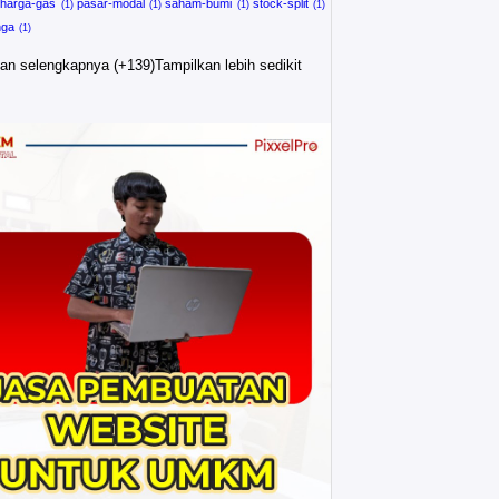
harga-gas
pasar-modal
saham-bumi
stock-split
nga
an selengkapnya (+139)
Tampilkan lebih sedikit