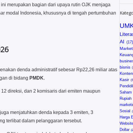
ni merupakan bagian dari upaya rutin OJK menjaga
Katego
asar modal Indonesia, khususnya di tengah pertumbuhan
UM
Litera
AI
026
Market
Keuan
busine
bisnis
nakan denda administratif sebesar Rp22,26 miliar atas
Konten
gan di bidang
PMDK
.
Kasir
Pendidi
 12 direksi, dan 2 komisaris dari emiten maupun
Saham
Rupiah
marketi
Sosial
K juga menjatuhkan denda kepada 3 emiten, 3
Harga 
ng terlibat dalam pelanggaran tersebut.
Websit
Dollar