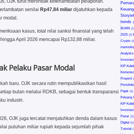
sus, OJK turut menindak keterlambatan pelaporan.
Pemasa
erlambatan senilai
Rp47,84 miliar
dijatuhkan kepada
Keuang
Storytel
r modal.
trends
BUMN
iksaan kasus, total nilai sanksi finansial yang telah
2025
hingga April 2026 mencapai Rp132,88 miliar.
Crypto
marketin
Analytics
Investas
ak Pelaku Pasar Modal
KIP Kulia
Kemenk
Properti
kah baru. OJK secara rutin mempublikasikan hasil
Portofolio
etiap bulan melalui RDKB, sebagai bentuk transparansi
Pajak
Peluang
u industri.
KIP Kulia
Investasi
Pasar
026, OJK juga tercatat menjatuhkan denda dalam kasus
Digital
ai puluhan miliar rupiah kepada sejumlah pihak
Tutorial