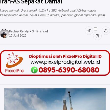
Iran-AS Sepakat Damai
Jasa Press Release
Vendor Outbound
Harga minyak Brent anjlok 4,1% ke $83,75/barel usai AS-Iran capai
kesepakatan damai. Selat Hormuz dibuka, pasokan global diprediksi pulih.
Program Internship
Corporategifts ID
Gemilang Training
Fachry Rendy
3
mins read
15 Juni 2026
Vendor Souvenir Kantor