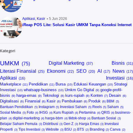
Aplikasi
Kasir
5 Jun 2026
iReap POS Lite: Solusi Kasir UMKM Tanpa Koneksi Internet
Kategori
UMKM
Digital Marketing
Bisnis
Literasi Finansial
Ekonomi
SEO
AI
News
Aplikasi
Investasi
Marketplace
Pendidikan
Bursa
Edukasi Keuangan
Strategi
Investasi
whatsapp-business
Umkm Go Digital
google-profil-
bisnis
harga-emas
Teknologi
kurs-rupiah
Konten
Desain
Digitalisasi
Finansial
Kasir
Pembukaan
Produk
BBM
Bantuan Pendidikan
Instagram
Investasi Saham
Reels
Saham
Sosial Media
Foto
IHSG
Kurs Rupiah
Pertamina
QRIS
business-
plan
digital-marketing
harga-bbm
tiktok-shop
Bantuan Sosial
Belajar Saham Pemula
Distribusi
Gen Z
Harga Emas
Investasi
Properti
Tips Investasi
Website
BSU
BTS
Branding
Canva