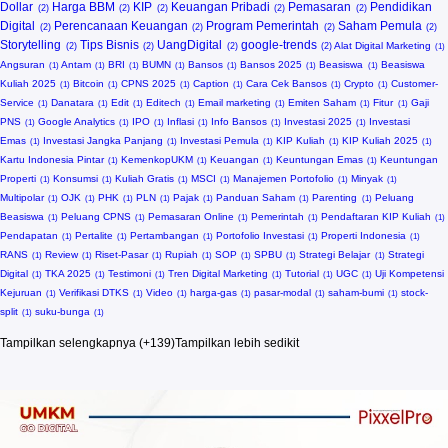
Dollar
Harga BBM
KIP
Keuangan Pribadi
Pemasaran
Pendidikan
Digital
Perencanaan Keuangan
Program Pemerintah
Saham Pemula
Storytelling
Tips Bisnis
UangDigital
google-trends
Alat Digital Marketing
Angsuran
Antam
BRI
BUMN
Bansos
Bansos 2025
Beasiswa
Beasiswa
Kuliah 2025
Bitcoin
CPNS 2025
Caption
Cara Cek Bansos
Crypto
Customer-
Service
Danatara
Edit
Editech
Email marketing
Emiten Saham
Fitur
Gaji
PNS
Google Analytics
IPO
Inflasi
Info Bansos
Investasi 2025
Investasi
Emas
Investasi Jangka Panjang
Investasi Pemula
KIP Kuliah
KIP Kuliah 2025
Kartu Indonesia Pintar
KemenkopUKM
Keuangan
Keuntungan Emas
Keuntungan
Properti
Konsumsi
Kuliah Gratis
MSCI
Manajemen Portofolio
Minyak
Multipolar
OJK
PHK
PLN
Pajak
Panduan Saham
Parenting
Peluang
Beasiswa
Peluang CPNS
Pemasaran Online
Pemerintah
Pendaftaran KIP Kuliah
Pendapatan
Pertalite
Pertambangan
Portofolio Investasi
Properti Indonesia
RANS
Review
Riset-Pasar
Rupiah
SOP
SPBU
Strategi Belajar
Strategi
Digital
TKA 2025
Testimoni
Tren Digital Marketing
Tutorial
UGC
Uji Kompetensi
Kejuruan
Verifikasi DTKS
Video
harga-gas
pasar-modal
saham-bumi
stock-
split
suku-bunga
Tampilkan selengkapnya (+139)
Tampilkan lebih sedikit