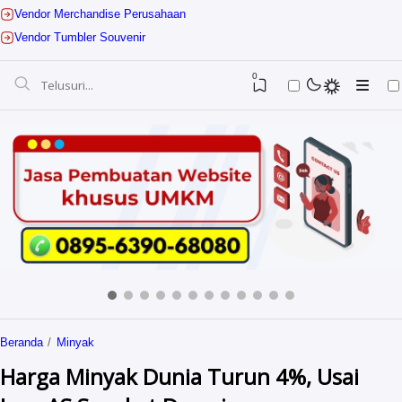
Vendor Merchandise Perusahaan
Vendor Tumbler Souvenir
0
Jasa Digital Marketing
Beranda
Minyak
Jasa Website UMKM
Guruhebatkediri
Harga Minyak Dunia Turun 4%, Usai
Jasa Website Sekolah
Sevenstar Digital