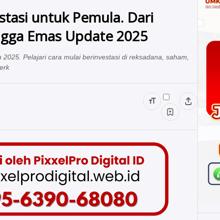
tasi untuk Pemula. Dari
ngga Emas Update 2025
2025. Pelajari cara mulai berinvestasi di reksadana, saham,
erk