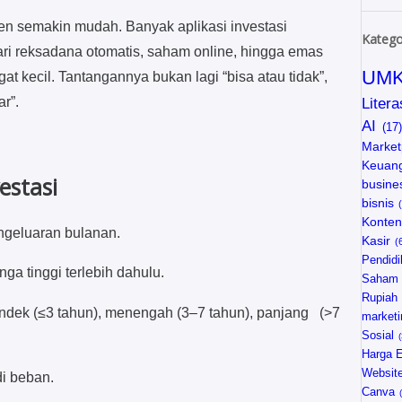
men semakin mudah. Banyak aplikasi investasi
Katego
ari reksadana otomatis, saham online, hingga emas
UM
at kecil. Tantangannya bukan lagi “bisa atau tidak”,
r”.
Litera
AI
Market
Keuan
estasi
busine
bisnis
Konten
engeluaran bulanan.
Kasir
Pendidi
nga tinggi terlebih dahulu.
Saham
Rupiah
endek (≤3 tahun), menengah (3–7 tahun), panjang (>7
marketi
Sosial
Harga 
Websit
adi beban.
Canva