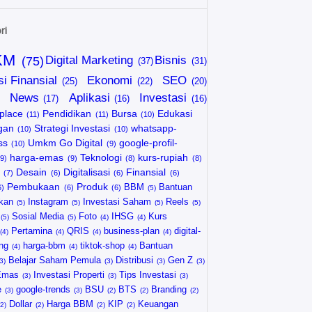
ri
KM
Digital Marketing
Bisnis
si Finansial
Ekonomi
SEO
News
Aplikasi
Investasi
place
Pendidikan
Bursa
Edukasi
gan
Strategi Investasi
whatsapp-
ss
Umkm Go Digital
google-profil-
harga-emas
Teknologi
kurs-rupiah
Desain
Digitalisasi
Finansial
Pembukaan
Produk
BBM
Bantuan
kan
Instagram
Investasi Saham
Reels
Sosial Media
Foto
IHSG
Kurs
Pertamina
QRIS
business-plan
digital-
ng
harga-bbm
tiktok-shop
Bantuan
Belajar Saham Pemula
Distribusi
Gen Z
Emas
Investasi Properti
Tips Investasi
e
google-trends
BSU
BTS
Branding
Dollar
Harga BBM
KIP
Keuangan