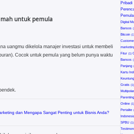
Pribadi
Perenc
Pemula
ramah untuk pemula
Digital M
Bansos
Bitcoin
Customer
na uangmu dikelola manajer investasi untuk membeli
marketin
Fitur
ampuran). Cocok untuk pemula yang belum punya waktu
Bansos
Panjang
Kartu Ind
Keuntun
Gratis
 pendek.
Multipola
Parentin
Online
Pertalite
Marketing dan Mengapa Sangat Penting untuk Bisnis Anda?
Indonesi
SPBU
Testimon