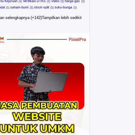
si Kejuruan
Verifikasi DTKS
Video
harga-gas
dal
saham-bumi
stock-split
suku-bunga
an selengkapnya (+142)
Tampilkan lebih sedikit