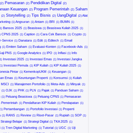
Pemasaran
Pendidikan Digital
anaan Keuangan
Program Pemerintah
Saham
Storytelling
Tips Bisnis
UangDigital
Alat
arketing
Angsuran
Antam
BRI
BUMN
Bansos 2025
Beasiswa
Beasiswa Kuliah 2025
CPNS 2025
Caption
Cara Cek Bansos
Crypto
-Service
Danatara
Edit
Editech
Email
g
Emiten Saham
Evaluasi-Konten
Facebook-Ads
Gaji PNS
Google Analytics
IPO
Inflasi
Info
Investasi 2025
Investasi Emas
Investasi Jangka
Investasi Pemula
KIP Kuliah
KIP Kuliah 2025
onesia Pintar
KemenkopUKM
Keuangan
gan Emas
Keuntungan Properti
Konsumsi
Kuliah
MSCI
Manajemen Portofolio
Meta-Ads
Minyak
r
OJK
PHK
PLN
Pajak
Panduan Saham
g
Peluang Beasiswa
Peluang CPNS
Pemasaran
Pemerintah
Pendaftaran KIP Kuliah
Pendapatan
Pertambangan
Portofolio Investasi
Properti
a
RANS
Review
Riset-Pasar
Rupiah
SOP
Strategi Belajar
Strategi Digital
TKA 2025
i
Tren Digital Marketing
Tutorial
UGC
Uji