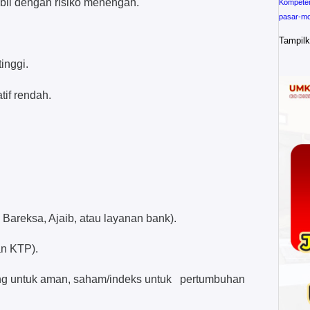
abil dengan risiko menengah.
Kompeten
pasar-mo
Tampilk
tinggi.
tif rendah.
t, Bareksa, Ajaib, atau layanan bank).
an KTP).
uang untuk aman, saham/indeks untuk pertumbuhan