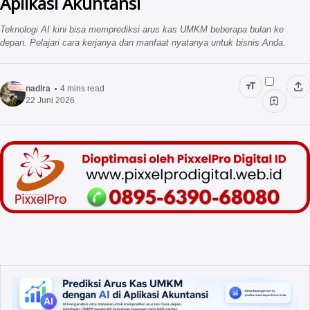
Aplikasi Akuntansi
Jasa Press Release
Vendor Outbound
Teknologi AI kini bisa memprediksi arus kas UMKM beberapa bulan ke
depan. Pelajari cara kerjanya dan manfaat nyatanya untuk bisnis Anda.
Program Internship
Corporategifts ID
Gemilang Training
nadira
4
mins read
22 Juni 2026
Vendor Souvenir Kantor