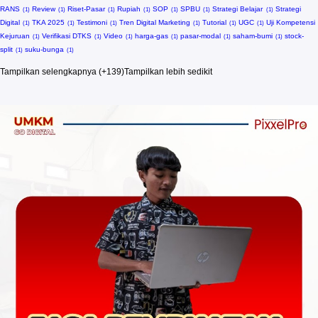
RANS
Review
Riset-Pasar
Rupiah
SOP
SPBU
Strategi Belajar
Strategi
Digital
TKA 2025
Testimoni
Tren Digital Marketing
Tutorial
UGC
Uji Kompetensi
Kejuruan
Verifikasi DTKS
Video
harga-gas
pasar-modal
saham-bumi
stock-
split
suku-bunga
Tampilkan selengkapnya (+139)
Tampilkan lebih sedikit