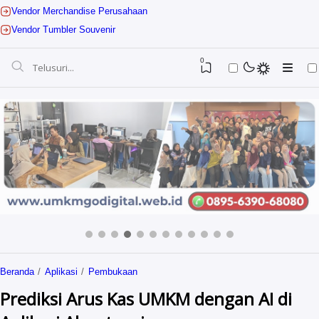
Vendor Merchandise Perusahaan
Vendor Tumbler Souvenir
0
Jasa Digital Marketing
Beranda
Aplikasi
Pembukaan
Jasa Website UMKM
Guruhebatkediri
Prediksi Arus Kas UMKM dengan AI di
Jasa Website Sekolah
Sevenstar Digital