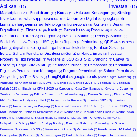
Aplikasi
Investasi
Marketplace
Pendidikan
Bursa
Edukasi Keuangan
Strategi
Investasi
whatsapp-business
Umkm Go Digital
google-profil-
bisnis
harga-emas
Teknologi
kurs-rupiah
Konten
Desain
Digitalisasi
Finansial
Kasir
Pembukaan
Produk
BBM
Bantuan Pendidikan
Instagram
Investasi Saham
Reels
Saham
Sosial Media
Foto
IHSG
Kurs Rupiah
Pertamina
QRIS
business-
plan
digital-marketing
harga-bbm
tiktok-shop
Bantuan Sosial
Belajar Saham Pemula
Distribusi
Gen Z
Harga Emas
Investasi
Properti
Tips Investasi
Website
BSU
BTS
Branding
Canva
Dollar
Harga BBM
KIP
Keuangan Pribadi
Pemasaran
Pendidikan
Digital
Perencanaan Keuangan
Program Pemerintah
Saham Pemula
Storytelling
Tips Bisnis
UangDigital
google-trends
Alat Digital Marketing
Angsuran
Antam
BRI
BUMN
Bansos
Bansos 2025
Beasiswa
Beasiswa
Kuliah 2025
Bitcoin
CPNS 2025
Caption
Cara Cek Bansos
Crypto
Customer-
Service
Danatara
Edit
Editech
Email marketing
Emiten Saham
Fitur
Gaji
PNS
Google Analytics
IPO
Inflasi
Info Bansos
Investasi 2025
Investasi
Emas
Investasi Jangka Panjang
Investasi Pemula
KIP Kuliah
KIP Kuliah 2025
Kartu Indonesia Pintar
KemenkopUKM
Keuangan
Keuntungan Emas
Keuntungan
Properti
Konsumsi
Kuliah Gratis
MSCI
Manajemen Portofolio
Minyak
Multipolar
OJK
PHK
PLN
Pajak
Panduan Saham
Parenting
Peluang
Beasiswa
Peluang CPNS
Pemasaran Online
Pemerintah
Pendaftaran KIP Kuliah
Pendapatan
Pertalite
Pertambangan
Portofolio Investasi
Properti Indonesia