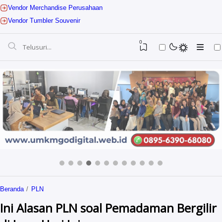
Vendor Merchandise Perusahaan
Vendor Tumbler Souvenir
0
Jasa Digital Marketing
Beranda
PLN
Jasa Website UMKM
Guruhebatkediri
Ini Alasan PLN soal Pemadaman Bergilir
Jasa Website Sekolah
Sevenstar Digital