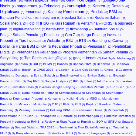
Investasi
whatsapp-business
Umkm Go Digital
google-profil-
bisnis
harga-emas
Teknologi
kurs-rupiah
Konten
Desain
Digitalisasi
Finansial
Kasir
Pembukaan
Produk
BBM
Bantuan Pendidikan
Instagram
Investasi Saham
Reels
Saham
Sosial Media
Foto
IHSG
Kurs Rupiah
Pertamina
QRIS
business-
plan
digital-marketing
harga-bbm
tiktok-shop
Bantuan Sosial
Belajar Saham Pemula
Distribusi
Gen Z
Harga Emas
Investasi
Properti
Tips Investasi
Website
BSU
BTS
Branding
Canva
Dollar
Harga BBM
KIP
Keuangan Pribadi
Pemasaran
Pendidikan
Digital
Perencanaan Keuangan
Program Pemerintah
Saham Pemula
Storytelling
Tips Bisnis
UangDigital
google-trends
Alat Digital Marketing
Angsuran
Antam
BRI
BUMN
Bansos
Bansos 2025
Beasiswa
Beasiswa
Kuliah 2025
Bitcoin
CPNS 2025
Caption
Cara Cek Bansos
Crypto
Customer-
Service
Danatara
Edit
Editech
Email marketing
Emiten Saham
Evaluasi-
Konten
Fitur
Gaji PNS
Google Analytics
IPO
Inflasi
Info Bansos
Investasi
2025
Investasi Emas
Investasi Jangka Panjang
Investasi Pemula
KIP Kuliah
KIP
Kuliah 2025
Kartu Indonesia Pintar
KemenkopUKM
Keuangan
Keuntungan
Emas
Keuntungan Properti
Konsumsi
Kuliah Gratis
MSCI
Manajemen
Portofolio
Minyak
Multipolar
OJK
PHK
PLN
Pajak
Panduan Saham
Parenting
Peluang Beasiswa
Peluang CPNS
Pemasaran Online
Pemerintah
Pendaftaran KIP Kuliah
Pendapatan
Pertalite
Pertambangan
Portofolio Investasi
Properti Indonesia
RANS
Review
Riset-Pasar
Rupiah
SOP
SPBU
Strategi
Belajar
Strategi Digital
TKA 2025
Testimoni
Tren Digital Marketing
Tutorial
UGC
Uji Kompetensi Kejuruan
Verifikasi DTKS
Video
harga-gas
pasar-modal