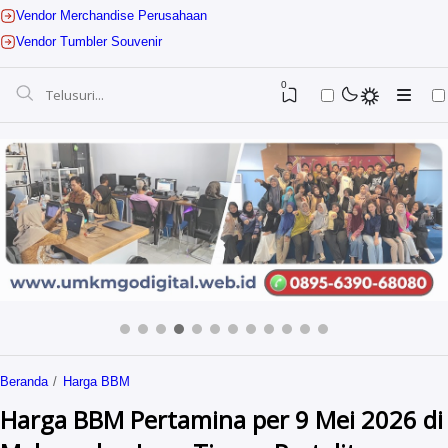
Vendor Merchandise Perusahaan
Vendor Tumbler Souvenir
0
Jasa Digital Marketing
Beranda
Harga BBM
Jasa Website UMKM
Guruhebatkediri
Harga BBM Pertamina per 9 Mei 2026 di
Jasa Website Sekolah
Sevenstar Digital