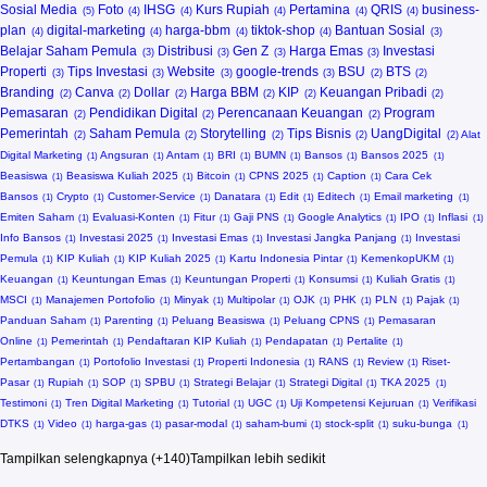
Sosial Media
Foto
IHSG
Kurs Rupiah
Pertamina
QRIS
business-
plan
digital-marketing
harga-bbm
tiktok-shop
Bantuan Sosial
Belajar Saham Pemula
Distribusi
Gen Z
Harga Emas
Investasi
Properti
Tips Investasi
Website
google-trends
BSU
BTS
Branding
Canva
Dollar
Harga BBM
KIP
Keuangan Pribadi
Pemasaran
Pendidikan Digital
Perencanaan Keuangan
Program
Pemerintah
Saham Pemula
Storytelling
Tips Bisnis
UangDigital
Alat
Digital Marketing
Angsuran
Antam
BRI
BUMN
Bansos
Bansos 2025
Beasiswa
Beasiswa Kuliah 2025
Bitcoin
CPNS 2025
Caption
Cara Cek
Bansos
Crypto
Customer-Service
Danatara
Edit
Editech
Email marketing
Emiten Saham
Evaluasi-Konten
Fitur
Gaji PNS
Google Analytics
IPO
Inflasi
Info Bansos
Investasi 2025
Investasi Emas
Investasi Jangka Panjang
Investasi
Pemula
KIP Kuliah
KIP Kuliah 2025
Kartu Indonesia Pintar
KemenkopUKM
Keuangan
Keuntungan Emas
Keuntungan Properti
Konsumsi
Kuliah Gratis
MSCI
Manajemen Portofolio
Minyak
Multipolar
OJK
PHK
PLN
Pajak
Panduan Saham
Parenting
Peluang Beasiswa
Peluang CPNS
Pemasaran
Online
Pemerintah
Pendaftaran KIP Kuliah
Pendapatan
Pertalite
Pertambangan
Portofolio Investasi
Properti Indonesia
RANS
Review
Riset-
Pasar
Rupiah
SOP
SPBU
Strategi Belajar
Strategi Digital
TKA 2025
Testimoni
Tren Digital Marketing
Tutorial
UGC
Uji Kompetensi Kejuruan
Verifikasi
DTKS
Video
harga-gas
pasar-modal
saham-bumi
stock-split
suku-bunga
Tampilkan selengkapnya (+140)
Tampilkan lebih sedikit