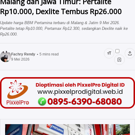
Malang dan Jawa Timur: Pertalite
Rp10.000, Dexlite Tembus Rp26.000
Jasa Press Release
Vendor Outbound
Program Internship
Corporategifts ID
Update harga BBM Pertamina terbaru di Malang & Jatim 9 Mei 2026.
Pertalite tetap Rp10.000, Pertamax Rp12.300, sedangkan Dexlite naik ke
Rp26.000.
Gemilang Training
Vendor Souvenir Kantor
Fachry Rendy
5
mins read
9 Mei 2026