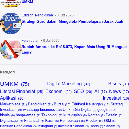
UMKM
Editech
Pendidikan
3 Okt 2025
Strategi Guru dalam Mengelola Pembelajaran Jarak Jauh
kurs-rupiah
9 Jul 2026
Rupiah Ambruk ke Rp18.073, Kapan Mata Uang RI Menguat
Lagi?
Kategori
UMKM
Digital Marketing
Bisnis
Literasi Finansial
Ekonomi
SEO
AI
News
Aplikasi
Investasi
Marketplace
Pendidikan
Bursa
Edukasi Keuangan
Strategi
Investasi
whatsapp-business
Umkm Go Digital
google-profil-
bisnis
harga-emas
Teknologi
kurs-rupiah
Konten
Desain
Digitalisasi
Finansial
Kasir
Pembukaan
Produk
BBM
Bantuan Pendidikan
Instagram
Investasi Saham
Reels
Saham